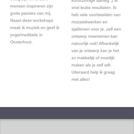
kunstzinnige aanleg ;) al
mensen inspireren zijn
snel leuke resultaten. Ik
grote passies van mij.
heb vele voorbeelden van
Naast deze workshops
mozaïekwerken en
maak ik muziek en geef ik
sjablonen voor je, zelf een
yoga/meditatie in
ontwerp meenemen kan
Oosterhout.
natuurlijk ook! Afhankelijk
van je ontwerp kan je het
zo makkelijk of moeilijk
maken als je zelf wilt.
Uiteraard help ik graag
met alles!